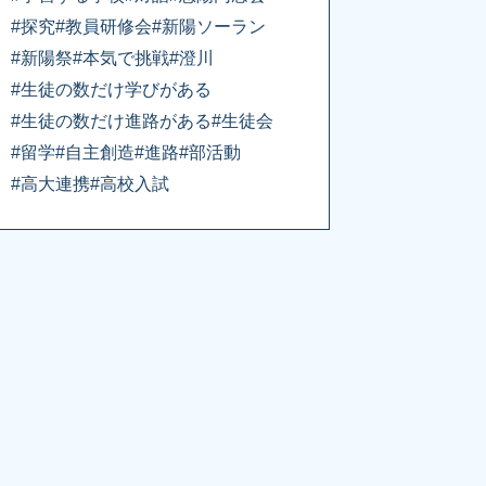
#探究
#教員研修会
#新陽ソーラン
#新陽祭
#本気で挑戦
#澄川
#生徒の数だけ学びがある
#生徒の数だけ進路がある
#生徒会
#留学
#自主創造
#進路
#部活動
#高大連携
#高校入試