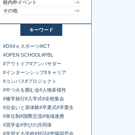
校内外イベント
その他
キーワード
#DX
#ｅスポーツ
#ICT
#OPEN SCHOOL
#PBL
#アウトドア
#アンバサダー
#インターンシップ
#キャリア
#コンパス
#プロジェクト
#中つ火を囲む会
#人物多様性
#修学旅行
#入学式
#全校集会
#出会いと原体験
#卒業式
#卒業生
#単位制
#国際交流
#地域連携
#奨学金
#学びの共同体
#学習する学校
#対話
#恵陽同窓会