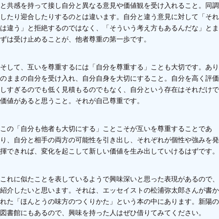
と共感を持って接し自分と異なる意見や価値観を受け入れること。同調
したり迎合したりするのとは違います。自分と違う意見に対して「それ
は違う」と拒絶するのではなく、「そういう考え方もあるんだな」とま
ずは受け止めることが、他者尊重の第一歩です。
そして、互いを尊重するには「自分を尊重する」ことも大切です。あり
のままの自分を受け入れ、自分自身を大切にすること。自分を高く評価
しすぎるのでも低く見積もるのでもなく、自分という存在はそれだけで
価値があると思うこと。それが自己尊重です。
この「自分も他者も大切にする」ことこそが互いを尊重することであ
り、自分と相手の両方の可能性を引き出し、それぞれが個性や強みを発
揮できれば、変化を起こして新しい価値を生み出していけるはずです。
これに似たことを表しているようで興味深いと思った表現があるので、
紹介したいと思います。それは、エッセイストの松浦弥太郎さんが書か
れた「ほんとうの味方のつくりかた」という本の中にあります。新陽の
図書館にもあるので、興味を持った人はぜひ借りてみてください。