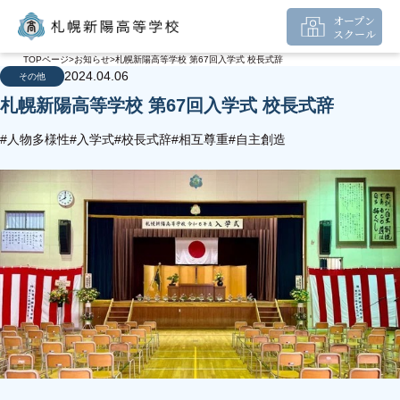
オープン
スクール
TOPページ
お知らせ
札幌新陽高等学校 第67回入学式 校長式辞
2024.04.06
その他
札幌新陽高等学校 第67回入学式 校長式辞
#人物多様性
#入学式
#校長式辞
#相互尊重
#自主創造