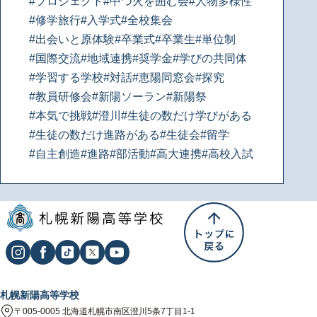
#プロジェクト
#中つ火を囲む会
#人物多様性
#修学旅行
#入学式
#全校集会
#出会いと原体験
#卒業式
#卒業生
#単位制
#国際交流
#地域連携
#奨学金
#学びの共同体
#学習する学校
#対話
#恵陽同窓会
#探究
#教員研修会
#新陽ソーラン
#新陽祭
#本気で挑戦
#澄川
#生徒の数だけ学びがある
#生徒の数だけ進路がある
#生徒会
#留学
#自主創造
#進路
#部活動
#高大連携
#高校入試
札幌新陽高等学校
〒005-0005 北海道札幌市南区澄川5条7丁目1-1