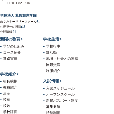
TEL: 011-821-6161
学校法人 札幌慈恵学園
めぐみナーサリースクール
札幌第一幼稚園
公開情報
新陽の教育
学校生活
学びの仕組み
学校行事
コース紹介
部活動
進路実績
地域・社会
との連携
国際交流
制服紹介
学校紹介
入試情報
校長挨拶
教員紹介
入試スケジュール
沿革
オープンスクール
校章
新陽パスポート制度
校歌
募集要項
学校評価
特待制度